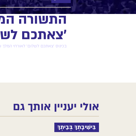
התשורה המו
׳צאתכם לשל
בכינוס ׳צאתכם לשלום׳ לאורחי המלך 
אולי יעניין אותך גם
בִּישִׁיבָתְךָ בְּבֵיתְךָ