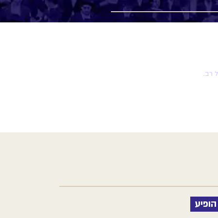
 רב.
הופיע