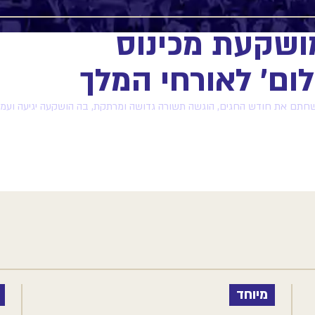
שקעת מכינוס
ום׳ לאורחי המלך
שחתם את חודש החגים, הוגשה תשורה גדושה ומרתקת, בה הושקעה יגיעה ועמל
מיוחד