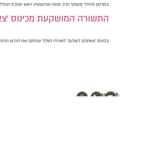
בסרטון מיוחד משתף הרב משה אורנשטיין ראש ישיבת תות״ל נתניה מזווית אישית על התקופה המיוחדת ב770 בה 
התשורה המושקעת מכינוס ׳צא
בכינוס ׳צאתכם לשלום׳ לאורחי המלך שחתם את חודש החגים,
הרשמה
לניוזלייטר:
הרשמה
יחי
אדוננו
מורנו
ורבינו