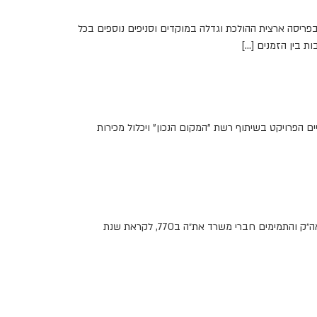
 בין הזמנים' בפריסה ארצית ההולכת וגדלה במוקדים וסניפים נוספים בכל
ת בין הזמנים […]
ם הפרויקט בשיתוף רשת "המקום הנכון" ויכלול מכירות
ביום שני האחרון התקיימה אסיפת פתיחה ייחודית ומוצלחת בהשתתפות התלמידים השלוחים היוצאים לשליחות בימים אלו בישיבות תות״ל באה״ק והתמימים חברי משרד את״ה ב770, לקראת שנת