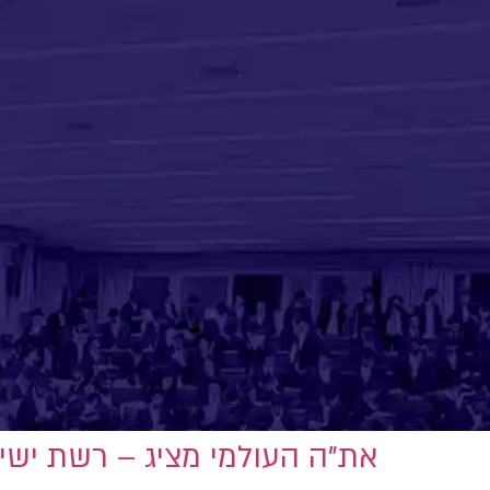
את"ה העולמי מציג – רשת ישיב